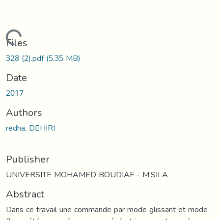
Loading...
Files
328 (2).pdf
(5.35 MB)
Date
2017
Authors
redha, DEHIRI
Publisher
UNIVERSITE MOHAMED BOUDIAF - M’SILA
Abstract
Dans ce travail une commande par mode glissant et mode