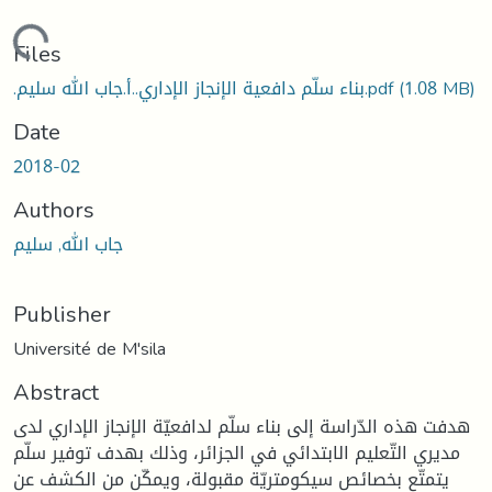
Loading...
Files
(1.08 MB)
.بناء سلّم دافعية الإنجاز الإداري..أ.جاب الله سليم.pdf
Date
2018-02
Authors
جاب الله, سليم
Publisher
Université de M'sila
Abstract
هدفت هذه الدّراسة إلى بناء سلّم لدافعيّة الإنجاز الإداري لدى
مديري التّعليم الابتدائي في الجزائر، وذلك بهدف توفير سلّم
يتمتّع بخصائص سيكومتريّة مقبولة، ويمكّن من الكشف عن