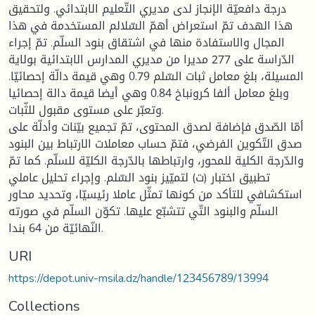
درجة دافعيّة الإنجاز لدى مديري التّعليم الابتدائي. ولتحقيق
هذا الهدف تمّ استعراض أهمّ السّلالم المستخدمة في هذا
المجال والاستفادة منها في اشتقاق بنود السلّم. تمّ إجراء
الدّراسة على 277 مديرا من مديري المدارس الابتدائية بولاية
المسيلة، بلغ معامل ثبات السّلم 0.79 وهي قيمة دالّة إحصائيّا.
وبلغ معامل ألفا كرونباخ 0.84 وهي أيضا قيمة دالة إحصائيا
وتعبّر على مستوى مقبول للثّبات.
أمّا الصّدق فإضافة لصدق المحتوى، تمّ تجميع بيّنات وأدلّة على
صدق التّكوين الفرضي، فتمّ حساب معاملات الارتباط بين البنود
والدّرجة الكلية للمحور، وارتباطها بالدّرجة الكليّة للسلّم. كما تمّ
تطبيق اختبار (ت) لتميّيز بنود السّلم. وإجراء تحليل عاملي
استكشافي للتأكد من كونها تمثّل عاملا رئيسيّا، وتحديد محاور
السلّم والبنود التّي تتشبّع عليها. تكوّن السلّم في صورته
النّهائيّة من 64 بندا.
URI
https://depot.univ-msila.dz/handle/123456789/13994
Collections