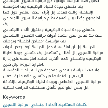
تعاجل هذه الدراسة موضوع دور مراقبة التسيري االجتماعي
يف حتسني جودة احلياة الوظيفية يف املؤسسة
اإلنتاجية، واليت هتدف إىل إثراء البحث العلمي حول هذا
املوضوع وكذا تبيان أمهية نظام مراقبة التسيري االجتماعي
يف
حتسني جودة احلياة الوظيفية وحتقيق األداء االجتماعي.
حيث مت قياس مدى اعتماد أدوات مراقبة التسيري االجتماعي
يف مؤسسة "مطاحن احلضنة" وتوصلت
الدراسة إىل أن املؤسسة حمل الدراسة توفر بعض أدوات
مراقبة التسيري إال أهنا ال تستعمل يف حتسني جودة احلياة
الوظيفية ولتحسني هذه األخرية تعتمد املؤسسة على إدارة
املوارد البررةة برلل كبري.
وانتهت الدراسة بتقدمي جمموعة من االقرتاحات للمؤسسة
اليت ميلن اعتمادها من حتسني واقعها يف جمال
مراقبة التسيري االجتماعي وجودة احلياة الوظيفية، باإلضافة
اىل بعض املواضيع كآفاق مستقبلية للدراسة احلالية.
Keywords
الكلمات المفتاحية: األداء االجتماعي، مراقبة التسيري