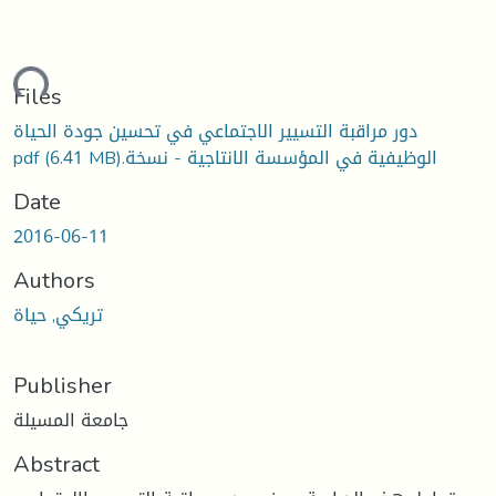
ding...
Files
‫دور مراقبة التسيير الاجتماعي في تحسين جودة الحياة
الوظيفية في المؤسسة الانتاجية - نسخة.pdf
(6.41 MB)
Date
2016-06-11
Authors
تريكي, حياة
Publisher
جامعة المسيلة
Abstract