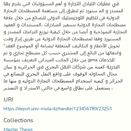
في عمليات التبادل التجارة و أﻫﻢ اﳌﺴﺆوﻟﻴﺎت اﻟﱵ ﻳﻠﺘﺰم بها
اﳌﺼﺪر و اﳌ ﺴﺘﻮرد ﰒ ﻟﺘﻄﺮق إﱃ ﻣﺴﺎﳘﺔ اﳌﺼﻄﻠﺤﺎت اﻟﺘﺠﺎرة
اﻟﺪوﻟﻴﺔ ﰲ تنظيم اللوجيستيك اﻟﺪوﱄ ﻟﻠﺒﻀﺎﺋﻊ ﻣﻦ ﺧﻼل ﻋﻼﻗﺔ
ﻣﺼﻄﻠﺤﺎت اﻟﺘﺠﺎرة اﻟﺪوﻟﻴﺔ ﺑﺘﺴﻌﲑ اﻟﺼﺎدرات ،اﳌﺴﺘﻨﺪات و اﻟﻌﻘﻮد
اﻟﺘﺠﺎرﻳﺔ اﻟﻨﻤﻮذﺟﻴﺔ و أﻳﻀﺎ ﻣﻦ ﺧﻼل ﻛﻴﻔﻴﺔ ﺗﻮزﻳﻊ اﻟﺘﺰاﻣﺎت اﳌﺼﺪر و
اﳌﺴﺘﻮرد وﻓﻘﺎ ﳌﺼﻄﻠﺤﺎت اﻟﺘﺠﺎرة اﻟﺪوﻟﻴﺔ ﻋﻦ ﻃﺮﻳﻖ إﺑﺮاز وﻗﺖ
ﲢﻮﻳﻞ اﻷﺧﻄﺎر و اﻟﺘﻜﺎﻟﻴﻒ اﳌﺘﻌﻠﻘﺔ ﻟﺒﻀﺎﻋﺔ أو اﳌﻮﺿﻮع اﻟﻌﻘﺪ"
واﻧﺘﻘﺎﳍﺎ ﻣﻦ اﻟﺒﺎﺋﻊ إﱃ اﳌﺸﱰي ﺣﺴﺐ ﻛﻞ ﻣﺼﻄﻠﺢ ﲡﺎري و ﰎ
ﻣﻦ ﺧﻼل اﳉﺎﻧﺐ اﳌﻴﺪاﱐ اﻟﺘﻌﺮﻳﻒ ﲟﺆﺳﺴﺔ gima للخدمات
البحرية ﻛﻌﻴﻨﺔ ﻣﻦ شركات النقل اﻟﺒﺤﺮي في اﳉﺰاﺋﺮﻳﺔ و ﺗﺒﻴﺎن
ﳎﺎل اﶈﺎوﻟﺔ اﻟﻮﻗﻮف ﻋﻠﻰ واﻗﻊ اﻟﻨﻘﻞ اﻟﺒﺤﺮي ﻟﻠﺒﻀﺎﺋﻊ ﰲ
اﳉﺰاﺋﺮ و ﻛﻴﻔﻴﺔ اﺳﺘﺨﺪام اﳌﺼﻄﻠﺤﺎت اﻟﺘﺠﺎرة اﻟﺪوﻟﻴﺔ و ﻣﻨﻬﺎ ما
ﻳﺴﺘﻌﻤﻞ ﻋﻠﻰ ﻧﻄﺎق واﺳﻊ ﰲ ﺣﺎﻟﱵ اﻻﺳﺘﲑاد و اﻟﺘﺼﺪﻳﺮ ،
URI
https://depot.univ-msila.dz/handle/123456789/23253
Collections
Master Thesis