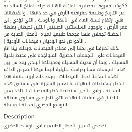
ككوكب معروف بمصادره المائية الهائلة جراء المناخ السائد به
عبر التاريخ وطبيعة جغرافية الأرض في حد ذاتها ، والفيضانات
هي ارتفاع نسبة الماء في الأنهار والأودية ، التي تؤدي إلى
غمر الأرض ، ولوجود السلسلتين الجبليتين اللتين تحيطان بمنطة
الحضنة تجعلان منها مجمعا طبيعيا لمياه الأمطار الصابة من
الأحواض نحو الوديان ( فيضانات الأودية ) .
لذلك تطرقنا في بحثنا إلى مصادر الفيضانات ،وبذلك بينا آثار
الفيضانات على التجمعات الحضرية المتواجدة على محيط بلدية
المسيلة ، وبما أن مدينة المسيلة ومحيطها البلدي يعد من بين
هذه التجمعات قمنا بدراسة تحليلية أثبتنا فيها التعرض الدائم
لهذه المدينة لخطر الفيضانات ، وبعد ذلك أبرزنا علاقة هذا
الخطر بمخططات التهيئة والتعمير المنجزة على مستوى هذه
المدينة ، وفي الأخير استخلصنا خطر الفيضانات لا تأخذ بعين
الاعتبار في عمليات التهيئة التي تنجز على مستوى منطقة
التوسع الحضري لمدينة المسيلة .
Description
تخصص: تسيير الأخطار الطبيعية في الوسط الحضري