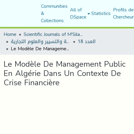
Communities
All of
Profils de
&
Statistics
DSpace
Chercheur
Collections
Home
Scientific Journals of M'Sila University
العدد 18
مجلة العلوم الاقتصادية والتسيير والعلوم التجارية
Le Modèle De Management Public En Algérie Dans Un Contexte De Crise Financière
Le Modèle De Management Public
En Algérie Dans Un Contexte De
Crise Financière