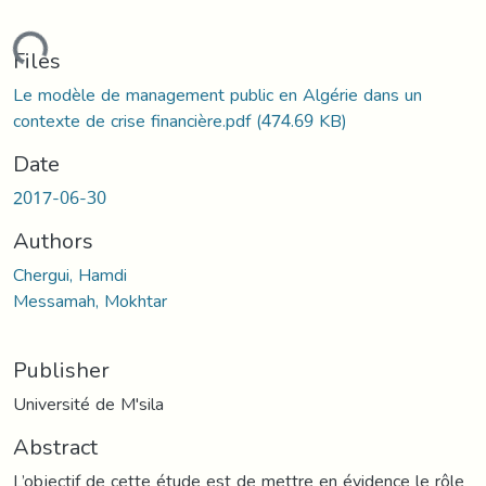
oading...
Files
Le modèle de management public en Algérie dans un
contexte de crise financière.pdf
(474.69 KB)
Date
2017-06-30
Authors
Chergui, Hamdi
Messamah, Mokhtar
Publisher
Université de M'sila
Abstract
L’objectif de cette étude est de mettre en évidence le rôle