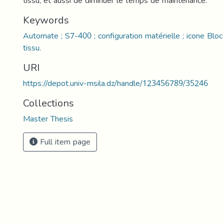
tissu, et aussi de diminuer le temps de maintenance.
Keywords
Automate ; S7-400 ; configuration matérielle ; icone Bloc 
tissu.
URI
https://depot.univ-msila.dz/handle/123456789/35246
Collections
Master Thesis
Full item page