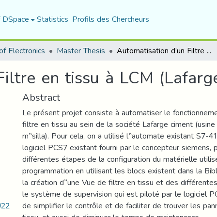
f DSpace
Statistics
Profils des Chercheurs
f Electronics
Master Thesis
Automatisation d’un Filtre en tissu à LCM (Lafarge ciment Msila)
iltre en tissu à LCM (Lafarg
Abstract
Le présent projet consiste à automatiser le fonctionnem
filtre en tissu au sein de la société Lafarge ciment (usin
m‟silla). Pour cela, on a utilisé l‟automate existant S7-
logiciel PCS7 existant fourni par le concepteur siemens, 
différentes étapes de la configuration du matérielle utilis
programmation en utilisant les blocs existent dans la Bibl
la création d‟une Vue de filtre en tissu et des différente
le système de supervision qui est piloté par le logiciel P
022
de simplifier le contrôle et de faciliter de trouver les pan