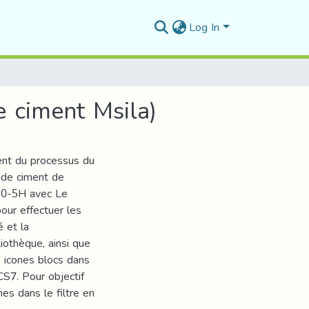
Log In
e ciment Msila)
ent du processus du
e de ciment de
410-5H avec Le
pour effectuer les
é et la
iothèque, ainsi que
s icones blocs dans
CS7. Pour objectif
nes dans le filtre en