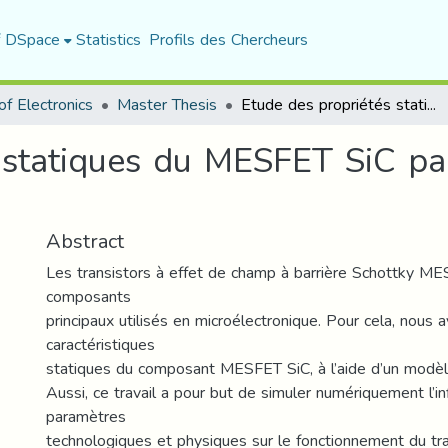
f DSpace
Statistics
Profils des Chercheurs
f Electronics
Master Thesis
Etude des propriétés statiques du MESFET SiC par une simulation numérique
 statiques du MESFET SiC pa
Abstract
Les transistors à effet de champ à barrière Schottky M
composants
principaux utilisés en microélectronique. Pour cela, nous 
caractéristiques
statiques du composant MESFET SiC, à l’aide d’un modèl
Aussi, ce travail a pour but de simuler numériquement l’i
paramètres
technologiques et physiques sur le fonctionnement du tra