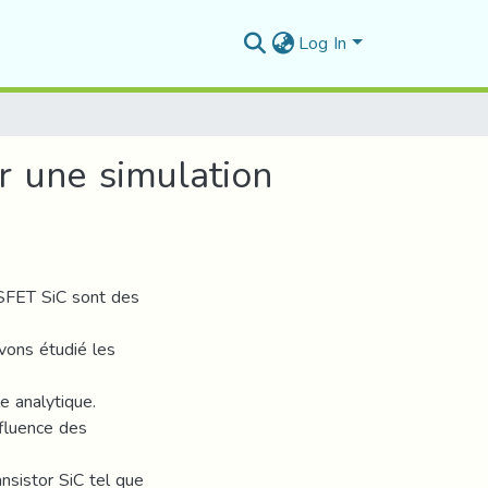
Log In
r une simulation
ESFET SiC sont des
avons étudié les
e analytique.
nfluence des
nsistor SiC tel que