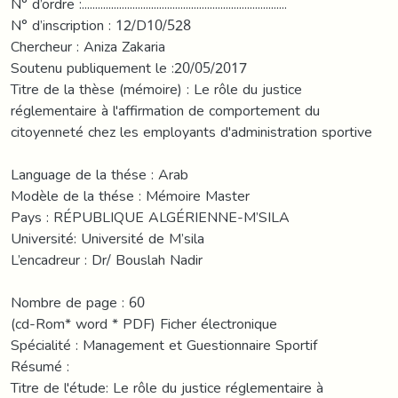
N° d’ordre :.............................................................................
N° d’inscription : 12/D10/528
Chercheur : Aniza Zakaria
Soutenu publiquement le :20/05/2017
Titre de la thèse (mémoire) : Le rôle du justice
réglementaire à l'affirmation de comportement du
citoyenneté chez les employants d'administration sportive
Language de la thése : Arab
Modèle de la thése : Mémoire Master
Pays : RÉPUBLIQUE ALGÉRIENNE-M’SILA
Université: Université de M’sila
L’encadreur : Dr/ Bouslah Nadir
Nombre de page : 60
(cd-Rom* word * PDF) Ficher électronique
Spécialité : Management et Guestionnaire Sportif
Résumé :
Titre de l'étude: Le rôle du justice réglementaire à