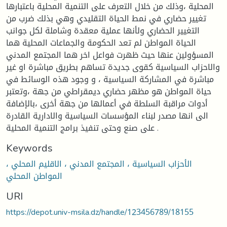
المحلية ،وذلك من خلال التعرف على التنمية المحلية باعتبارها
تغيير حضاري في نمط الحياة التقليدي وهي بذلك ضرب من
التغيير الحضاري ولأنها عملية معقدة وشاملة لكل جوانب
الحياة المواطن لم تعد الحكومة والجماعات المحلية هما
المسؤولين عنها حيث ظهرت فواعل اخر هما المجتمع المدني
والاحزاب السياسية كقوى جديدة تساهم بطريق مباشرة او غير
مباشرة في المشاركة السياسية ، و وجود هذه الوسائط في
حياة المواطن هو مظهر حضاري ديمقراطي من جهة ،وتعتبر
أدوات مراقبة السلطة في أعمالها من جهة أخرى ،بالإضافة
الى انها مصدر لبناء المؤسسات السياسية والادارية القادرة
على صنع وحتى تنفيذ برامج التنمية المحلية .
Keywords
الأحزاب السياسية ، المجتمع المدني ، الاقليم المحلي ،
المواطن المحلي
URI
https://depot.univ-msila.dz/handle/123456789/18155