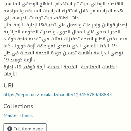
الاقتصاد الوطني, حيث تم استخدام المنهج الوصفي المناسب
لهذه الدراسة من خلال استقراء الدراسات السابقة والمراجعة
ذات العلاقة، حيث توصلت الدراسة إلى
إصدار قوانين وإجراءات والعمل على تطبيقها لإدارة الأزمة, مثل
الحجر الصحي,غلق المجال الجوي، وأصدرت الحكومة الجزائرية
فيما يخص قطاع الصحة تحفيزات تمثلت في تقديم منحة كوفيد
19, للخط الأمامي الذي يتصدى لمواجهة أزمة كورونا، كما
توصي الدراسة بأهمية تحسين جودة الخدمة الصحية في ظل
أزمة كوفيد 19 ، ...
الكلمات المفتاحية : الخدمة الصحية، أزمة كوفيد 19، إدارة
الأزمات
URI
https://depot.univ-msila.dz/handle/123456789/38883
Collections
Master Thesis
Full item page