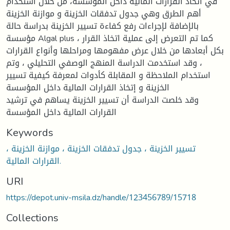
في اتخاذ القرارات المالية داخل المؤسسة، من خلال استخدام
أهم الطرق وهي جدول تدفقات الخزينة و موازنة الخزينة
بالإضافة لإجراءات رفع كفاءة تسيير الخزينة بدراسة حالة
مؤسسة Algal plus ، كما تم التعرض إلى عملية اتخاذ القرار
بكل أبعادها من خلال عرض مفهومها ومراحلها وأنواع القرارات
، وقد استخدمت الدراسة المنهج الوصفي التحليلي ، وتم
استخدام الملاحظة و المقابلة كأدوات لمعرفة كيفية تسيير
الخزينة و إتخاذ القرارات المالية داخل المؤسسة
وقد خلصت الدراسة أن تسيير الخزينة يساهم في ترشيد
القرارات المالية داخل المؤسسة
Keywords
تسيير الخزينة ، جدول تدفقات الخزينة ، موازنة الخزينة ،
القرارات المالية.
URI
https://depot.univ-msila.dz/handle/123456789/15718
Collections