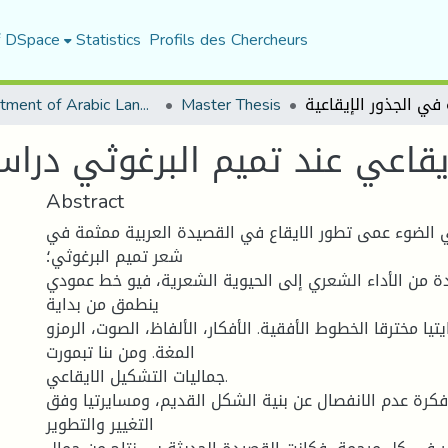
f DSpace
Statistics
Profils des Chercheurs
Department of Arabic Language and Literature
Master Thesis
يقاعي عند تميم البرغوثي دراس
Abstract
ي الضوء عمى تطور الايقاع في القصيدة العربية ممثمة في
شعر تميم البرغوثي؛
دة من الأداء الشعري إلى الحيوية الشعرية، فيو خط عمودي
ينطمق من بداية
تيا مخترقا الخطوط الأفقية. الأفكار، الألفاظ، الصوت، الرمزو
المغة. ومن ىنا تبمورت
جماليات التشكيل الايقاعي.
فكرة عدم الانفصال عن بنية الشكل القديم، ومسايرتيا وفق
التغيير والتطوير