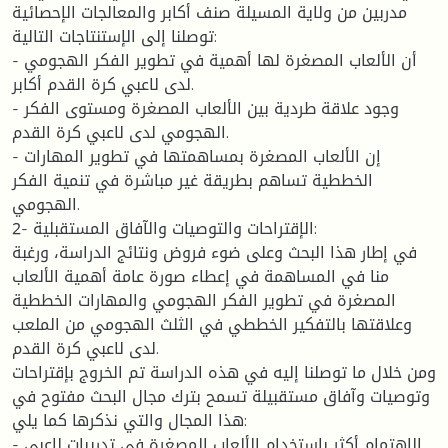
مدربين من ولاية المسيلة صنف أكابر والمعالجات الإحصائية
توصلنا إلى الإستنتاجات التالية:
- أن الألعاب المصغرة لها أهمية في تطوير الفكر الهجومي
لدى لاعبي كرة القدم أكابر.
- وجود علاقة طردية بين الألعاب المصغرة ومستوى الفكر
الهجومي لدى لاعبي كرة القدم.
- إن الألعاب المصغرة بمساهمتها في تطوير المهارات
الخططية تساهم بطريقة غير مباشرة في تنمية الفكر
الهجومي.
2- الإقتراحات والتوصيات والآفاق المستقبلية:
في إطار هذا البحث وعلى ضوء فروض ونتائج الدراسة، ورغبة
منا في المساهمة في إعطاء صورة عامة أهمية الألعاب
المصغرة في تطوير الفكر الهجومي والمهارات الخططية
وعلاقتها بالتفكير الخططي في الثلث الهجومي من الملعب
لدى لاعبي كرة القدم.
ومن خلال ما توصلنا إليه في هذه الدراسة تم الخروج بإقتراحات
وتوصيات وآفاق مستقبيلة تسمح بترك مجال البحث مفتوح في
هذا المجال والتي نذكرها كما يلي:
- الاهتمام أكثر بإستخدام الألعاب المصغرة في تدريبات لاعبي