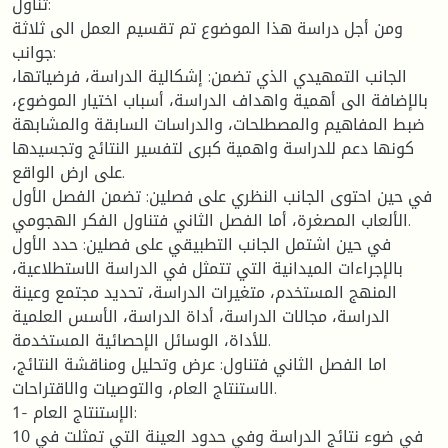
تناول:
ومن أجل دراسة هذا الموضوع تم تقسيم العمل الى ثلاثة
جوانب:
الجانب التمهيدي الذي تضمن: إشكالية الدراسة، فرضياتها،
بالإضافة الى أهمية واهداف الدراسة، أسباب اختيار الموضوع،
ضبط المفاهيم والمصطلحات، والدراسات السابقة والمشابهة
كونها دعم للدراسة واهمية كبرى لتفسير النتائج وتجسيدها
على ارض الواقع.
في حين احتوى الجانب النظري على فصلين: تضمن الفصل الأول
الألعاب المصغرة، أما الفصل الثاني فتناول الفكر الهجومي.
في حين اشتمل الجانب التطبيقي على فصلين: حدد الأول
بالإجراءات الميدانية التي تتمثل في الدراسة الاستطلاعية،
المنهج المستخدم، متغيرات الدراسة، تحديد مجتمع وعينة
الدراسة، مجالات الدراسة، أداة الدراسة، الأسس العلمية
للأداة، الوسائل الإحصائية المستخدمة.
اما الفصل الثاني فتناول: عرض وتحليل ومناقشة النتائج،
الاستنتاج العام، والتوصيات والاقتراحات.
1- الإستنتاج العام:
في ضوء نتائج الدراسة وفي حدود العينة التي تمثلت في 10