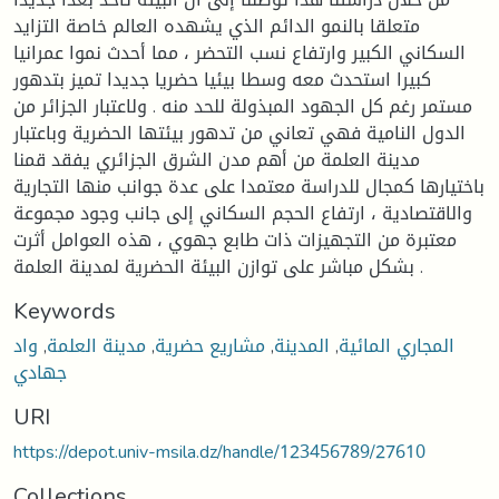
متعلقا بالنمو الدائم الذي يشهده العالم خاصة التزايد
السكاني الكبير وارتفاع نسب التحضر ، مما أحدث نموا عمرانيا
كبيرا استحدث معه وسطا بيئيا حضريا جديدا تميز بتدهور
مستمر رغم كل الجهود المبذولة للحد منه . ولاعتبار الجزائر من
الدول النامية فهي تعاني من تدهور بيئتها الحضرية وباعتبار
مدينة العلمة من أهم مدن الشرق الجزائري يفقد قمنا
باختيارها كمجال للدراسة معتمدا على عدة جوانب منها التجارية
والاقتصادية ، ارتفاع الحجم السكاني إلى جانب وجود مجموعة
معتبرة من التجهيزات ذات طابع جهوي ، هذه العوامل أثرت
بشكل مباشر على توازن البيئة الحضرية لمدينة العلمة .
Keywords
المجاري المائية
,
المدينة
,
مشاريع حضرية
,
مدينة العلمة
,
واد
جهادي
URI
https://depot.univ-msila.dz/handle/123456789/27610
Collections