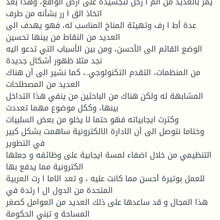
يمر بالعديد من الم ا رحل لتجسيده على أرض الواقع، وهذا بعد
اتخاذ الق ا رر بشأنه من طرف
عدة أط ا رف وتهيئة المناخ المناسب له، فهو يهدف الى
العديد من النقاط من بينها تحسين
الوضع القائم الى الأحسن، ومن بين الأسباب التي تدعو اليه
نجد مثلا ظهور أشكال جديدة
من المنظمات، التقدم التكنولوجي..، كما نشير الى أن هناك
العديد من المصطلحات
المشابهة له ولكن هناك من الباحثين من ينفي هذا التداخل
بينها، وككل موضوع مهما تعددت
وكثرت ايجابياته فهو حتما لا يخلو من بعض السلبيات
وختاما نتوصل الى أن الادارة الالكترونية ساهمت بشكل كبير
في التطوير
التنظيمي من خلال اضفاء لمسة ايجابية على وظائفه و جعلها
الكترونية مما يدفع بها
للعمل بوتيرة أحسن مما كانت عليه ، و تعد الاما ا رت العربية
المتحدة من الدول ال ا رئدة في
هذا المجال و قد ساعدها على ذلك العديد من العوامل كصغر
المساحة و تبني الحكومة