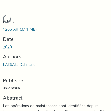
Loading...
Files
1266.pdf
(3.11 MB)
Date
2020
Authors
LADJAL, Dahmane
Publisher
univ msila
Abstract
Les opérations de maintenance sont identifiées depuis