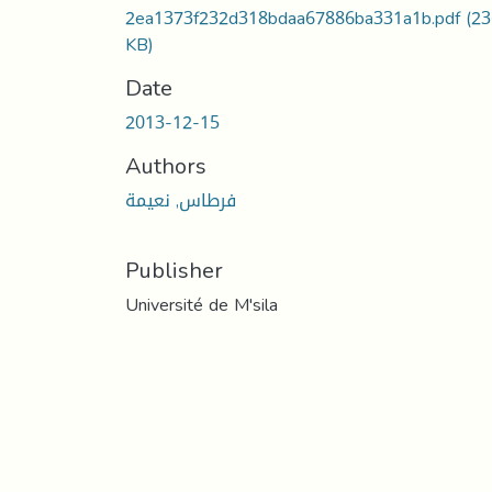
2ea1373f232d318bdaa67886ba331a1b.pdf
(23
KB)
Date
2013-12-15
Authors
فرطاس, نعيمة
Publisher
Université de M'sila