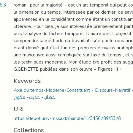
6.3
roman- pour la majorité – est un art temporal qui peut co
la dimension du temps. Intéressée par ce dernier, de savo
apparences en le considérant comme étant un constituan
littéraire. Pour cela, je suis intéressée premièrement par 
puis l’analyse du facteur temporel. D’autre part l’ objectif
comprendre la méthode du travail utilisée par le romancie
étant donné qu’il était l’un des premiers écrivains arabo
une manœuvre aussi compliquée sur l’axe du temps , et sa
les techniques modernes. Mon étude tire profit des sug
G.GENETTE publiées dans son œuvre « Figures III »
Keywords
Axe du temps-Moderne-Constituant - Discours-Narratif -سردي -محور الزمن
خطاب- حديث- مكون
URI
https://depot.univ-msila.dz/handle/123456789/5328
Collections