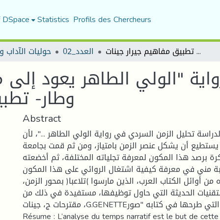
f DSpace
Statistics
Profils des Chercheurs
البنية الزمنية في رواية "الولي الطاهر يعود إلى مقامه الزكي" - للطاهر وطار- تطبيق مفاهيم جيرار جينات
العدد_02
حوليات الآداب و
رواية "الولي الطاهر يعود إلى 
وطار- تطبي
Abstract
لدراسة تحليل الزمن السردي في رواية الولي الطاهر ..."، لأن
 يستطيع أن يشكل عنصر الزمن بامتياز، ومن ثم قمت بجامعة
ة برصد هذا المكون لمعرفة تجلياته المختلفة، ثم أخضعته
غبة مني في معرفة كيفية اشتغال الروائي على هذا المكون
ه من أوائل الكتاب العرب، الذين مارسوا )تلاعبا( بمحور الزمن
تقنيات الحديثة التي حاول توظيفها، مستفيدة في ذلك من
مقترحات ج، جينات ،G.GENETTEالتي طرحها في كتابه "صور ."Figures ،III
Résume : L’analyse du temps narratif est le but de cette