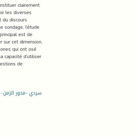
nstituer clairement
ir les diverses
t du discours
le sondage, l’étude
 principal est de
r sur cet dimension,
phones qui ont osé
 capacité d’utiliser
gestions de
-