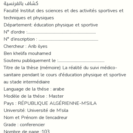
كشاف بالفرنسية
Faculté Institut des sciences et des activités sportives et
techniques et physiques
Département: éducation physique et sportive
N° d’ordre :.............................................................................
N° d’inscription : ...................................................................
Chercheur : Arib ilyes
Ben khelifa mouhamed
Soutenu publiquement le :....................................................
Titre de la thèse (mémoire) La réalité du suivi médico-
sanitaire pendant le cours d'éducation physique et sportive
au stade intermédiaire
Language de la thése : arabe
Modèle de la thése : Master
Pays : RÉPUBLIQUE ALGÉRIENNE-M’SILA
Université: Université de M’sila
Nom et Prénom de l’encadreur
Grade : conferencier
Nombre de page :103