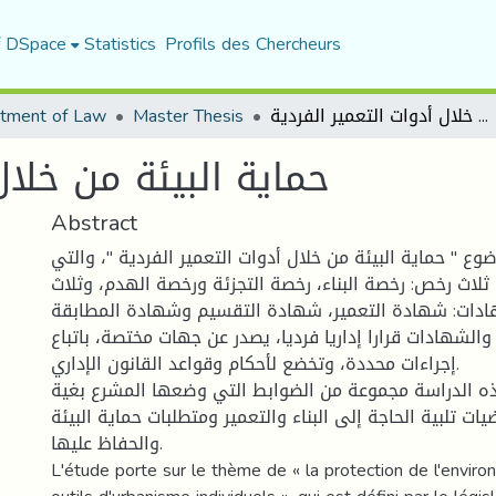
f DSpace
Statistics
Profils des Chercheurs
tment of Law
Master Thesis
حماية البيئة من خلال أدوات التعمير الفردية
حماية البيئة من خلال
Abstract
وع " حماية البيئة من خلال أدوات التعمير الفردية "، والتي
لاث رخص: رخصة البناء، رخصة التجزئة ورخصة الهدم، وثلاث
ادات: شهادة التعمير، شهادة التقسيم وشهادة المطابقة
الشهادات قرارا إداريا فرديا، يصدر عن جهات مختصة، باتباع
إجراءات محددة، وتخضع لأحكام وقواعد القانون الإداري.
ذه الدراسة مجموعة من الضوابط التي وضعها المشرع بغية
ات تلبية الحاجة إلى البناء والتعمير ومتطلبات حماية البيئة
والحفاظ عليها.
L'étude porte sur le thème de « la protection de l'envir