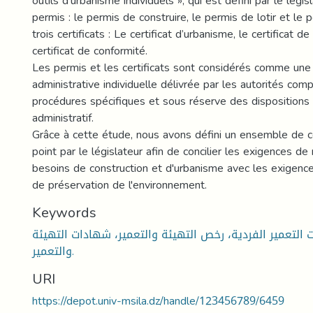
outils d'urbanisme individuels », qui est défini par le légis
permis : le permis de construire, le permis de lotir et le 
trois certificats : Le certificat d’urbanisme, le certificat 
certificat de conformité.
Les permis et les certificats sont considérés comme une
administrative individuelle délivrée par les autorités co
procédures spécifiques et sous réserve des dispositions 
administratif.
Grâce à cette étude, nous avons défini un ensemble de c
point par le législateur afin de concilier les exigences d
besoins de construction et d'urbanisme avec les exigence
de préservation de l'environnement.
Keywords
ات التعمير الفردية، رخص التهيئة والتعمير، شهادات التهيئة
والتعمير.
URI
https://depot.univ-msila.dz/handle/123456789/6459