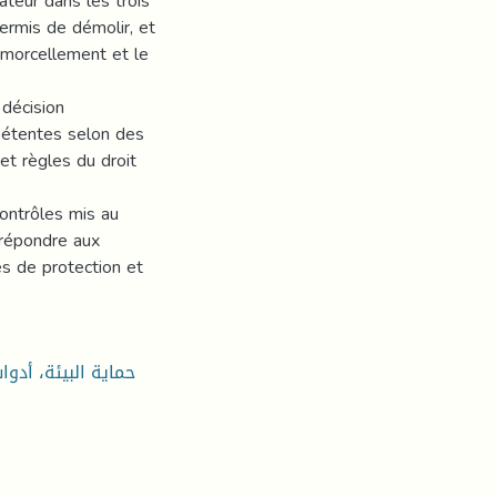
lateur dans les trois
permis de démolir, et
de morcellement et le
 décision
mpétentes selon des
et règles du droit
ontrôles mis au
e répondre aux
s de protection et
حماية البيئة، أدو