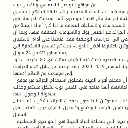
عن مواقع التواصل الاجتماعي والفيس بوك.
راسة ضمن الدراسات الوصفية، ولقد طبقنا المنهج المسحي
ملائمة لدراسة مثل هذه المواضيع، كما استدعت الدراسة على
لاستخدامات والاشباعات لمعرفة ما اذا كان أفراد العينة من
جرائد عبر الفيس بوك والاشباعات المحققة منها، وبما أن
مي الى الدراسات الوصفية فقد اعتمدنا على أداة الاستبيان
ثين باعتبارها أفضل الأدوات، حيث تم تقسيم الاستمارة إلى
أربعة محاور تتضمن 24 سؤال.
ووزعت الاستمارة على عينة قصدية خصت فئة الشباب تمثلت في 80 مفردة ( ذكور
واناث) بمدينة المسيلة لموسم 2019_2020، وقد توصلنا من خلال هذه الدراسة
إلى مجموعة من النتائج أهمها:
_ أظهرت لنا الدراسة أن معظم أفراد العينة يفضلون استخدام الجرائد عبر موقع
 اجاباتهم أنها متاحه على الفيس بوك بشكل مستمر وكذلك
سهولة الوصول اليها.
_ كشفت الدراسة أن أغلب المبحوثين لا يتابعون صفحات الجرائد بشكل دائم، كما
كتفون بقراءة الموضوع وتسجيل الاعجاب دون التفاعل على
المقال.
_ تبين لنا أن المواضيع التي يفضلها أفراد العينة هي المواضيع الاجتماعية.