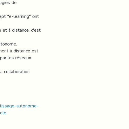
ogies de
ept "e-learning" ont
 et à distance, c'est
utonome.
ment à distance est
 par les réseaux
a collaboration
ntissage-autonome-
dle.