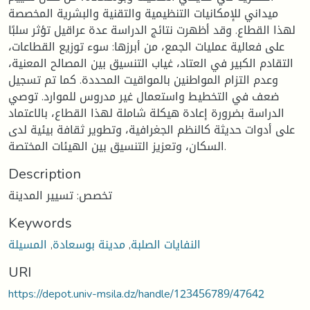
ميداني للإمكانيات التنظيمية والتقنية والبشرية المخصصة
لهذا القطاع. وقد أظهرت نتائج الدراسة عدة عراقيل تؤثر سلبًا
على فعالية عمليات الجمع، من أبرزها: سوء توزيع القطاعات،
التقادم الكبير في العتاد، غياب التنسيق بين المصالح المعنية،
وعدم التزام المواطنين بالمواقيت المحددة. كما تم تسجيل
ضعف في التخطيط واستعمال غير مدروس للموارد. توصي
الدراسة بضرورة إعادة هيكلة شاملة لهذا القطاع، بالاعتماد
على أدوات حديثة كالنظم الجغرافية، وتطوير ثقافة بيئية لدى
السكان، وتعزيز التنسيق بين الهيئات المختصة.
Description
تخصص: تسيير المدينة
Keywords
النفايات الصلبة
,
مدينة بوسعادة
,
المسيلة
URI
https://depot.univ-msila.dz/handle/123456789/47642