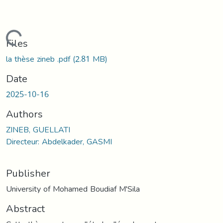
Loading...
Files
la thèse zineb .pdf
(2.81 MB)
Date
2025-10-16
Authors
ZINEB, GUELLATI
Directeur: Abdelkader, GASMI
Publisher
University of Mohamed Boudiaf M'Sila
Abstract