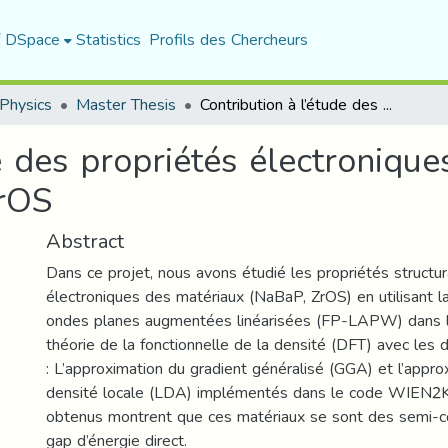
f DSpace
Statistics
Profils des Chercheurs
Physics
Master Thesis
Contribution à l’étude des propriétés électroniques et optiques des ternaires NaBaP et ZrOS
e des propriétés électronique
ZrOS
Abstract
Dans ce projet, nous avons étudié les propriétés structur
électroniques des matériaux (NaBaP, ZrOS) en utilisant 
ondes planes augmentées linéarisées (FP-LAPW) dans l
théorie de la fonctionnelle de la densité (DFT) avec les
: L’approximation du gradient généralisé (GGA) et l’appro
densité locale (LDA) implémentés dans le code WIEN2K.
obtenus montrent que ces matériaux se sont des semi-c
gap d’énergie direct.