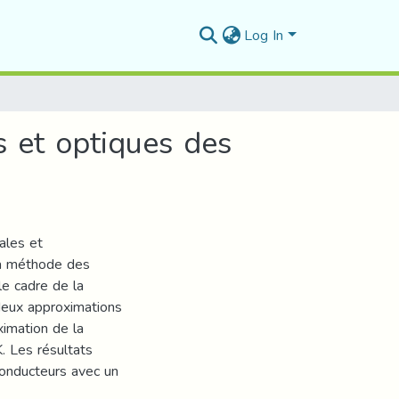
Log In
s et optiques des
ales et
la méthode des
e cadre de la
 deux approximations
ximation de la
 Les résultats
onducteurs avec un