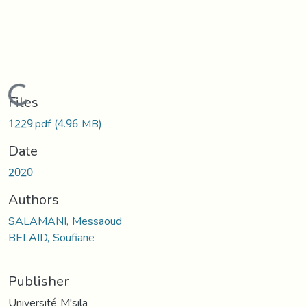
Loading...
Files
1229.pdf
(4.96 MB)
Date
2020
Authors
SALAMANI, Messaoud
BELAID, Soufiane
Publisher
Université M'sila