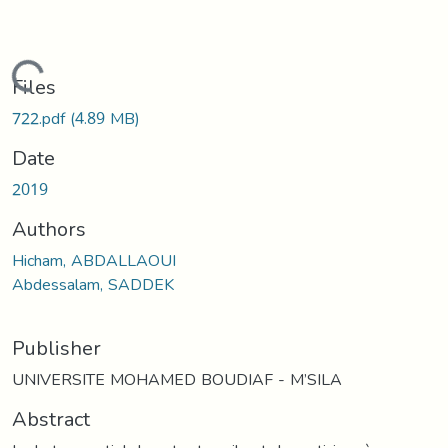
Loading...
Files
722.pdf
(4.89 MB)
Date
2019
Authors
Hicham, ABDALLAOUI
Abdessalam, SADDEK
Publisher
UNIVERSITE MOHAMED BOUDIAF - M’SILA
Abstract