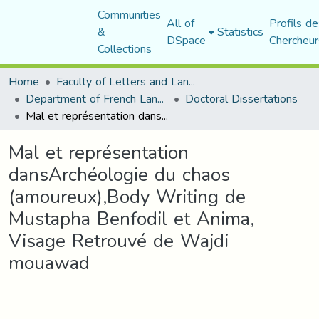
Communities
All of
Profils de
&
Statistics
DSpace
Chercheur
Collections
Home
Faculty of Letters and Languages
Department of French Language and Literature
Doctoral Dissertations
Mal et représentation dansArchéologie du chaos (amoureux),Body Writing de Mustapha Benfodil et Anima, Visage Retrouvé de Wajdi mouawad
Mal et représentation
dansArchéologie du chaos
(amoureux),Body Writing de
Mustapha Benfodil et Anima,
Visage Retrouvé de Wajdi
mouawad