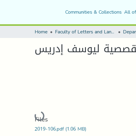
Communities & Collections
All o
Home
Faculty of Letters and Languages
القصصية ليوسف إدريس
Loading...
Files
2019-106.pdf
(1.06 MB)