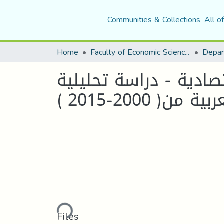
Communities & Collections
All o
Home
Faculty of Economic Sciences, Commerce and Management Sciences
Depar
صادية - دراسة تحليلية
( 2000-2015 )
Loading...
Files