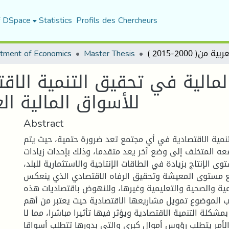
f DSpace
Statistics
Profils des Chercheurs
tment of Economics
Master Thesis
لمالية في تحقيق التنمية الاقت
للأسواق المالية العربية من
Abstract
تنمية الاقتصادية في أي مجتمع تعد ضرورة حتمية، حيث يتم
ه المتخلف إلى وضع آخر يعد متقدما، وذلك بإحداث زيادات
لإنتاج بزيادة في الطاقات الإنتاجية والاستثمارية للبلد،
 مستوى المعيشة وتحقيق الرفاه الاقتصادي الذي ينعكس
عية والصحية والتعليمية وغيرها، وللنهوض باقتصاديات هذه
ب الموضوع تمويل مشاريعها الاقتصادية حيث يعتبر من أهم
مشكلة التنمية الاقتصادية ويؤثر فيها تأثيرا مباشرا، مما لا
لأمر يتطلب رؤوس أموال كبرى والتي بدورها تتطلب أسواقا