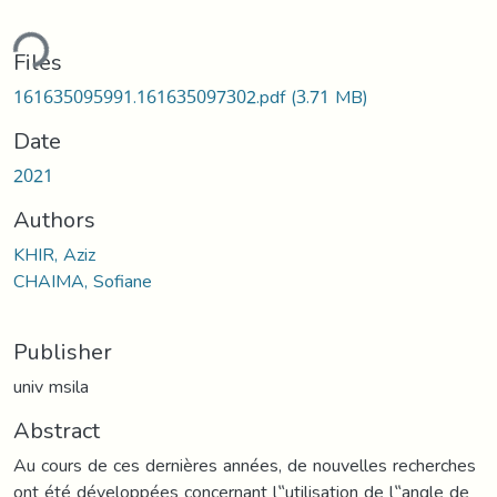
ding...
Files
161635095991.161635097302.pdf
(3.71 MB)
Date
2021
Authors
KHIR, Aziz
CHAIMA, Sofiane
Publisher
univ msila
Abstract
Au cours de ces dernières années, de nouvelles recherches
ont été développées concernant l‟utilisation de l‟angle de