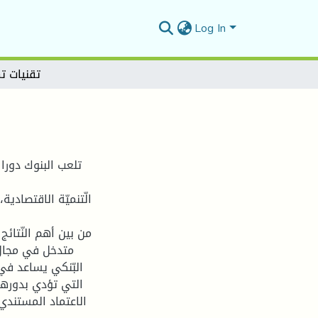
Log In
تقنيات تم
تلعب البنوك دورا 
الّتنميّة الاقتصادية
من بين أهم النّتائج
متدخل في مجال ا
البّنكي يساعد في 
التي تؤدي بدورها 
الاعتماد المستندي 