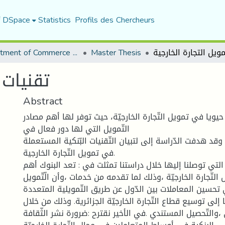
f DSpace
Statistics
Profils des Chercheurs
ويل التجارة الخارجية
Master Thesis
Department of Commerce Science
تقنيات 
Abstract
حيويا في تمويل التّجارة الخارجيّة، حيث توفر لها أهم مصادر
التّمويل التي لها دور فعال في
، وقد هدفت الدّراسة إلى لتبيان التّقنيات البّنكية المستعملة
في تمويل التّجارة الخارجية.
 التي توصلنا إليها خلال دراستنا تمثلت في : تعد البنوك أهم
لتّجارة الخارجيّة ،وذلك لما تقدمه من خدمات ،وأن الّتّمويل
تحسين المعاملات بين الدّول عن طريق التّمويلية المتعددة
إلى توسيع قطاع التّجارة الخارجيّة الجزائرية. وذلك من خلال
،والتّحصيل المستندي .في الأخير نقترح :ضرورة نشر الثّقافة