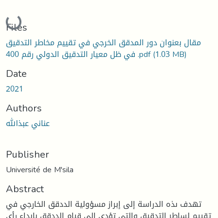
Loading...
Files
مقال بعنوان دور المدقق الخرجي في تقييم مخاطر التدقيق
(1.03 MB)
في ظل معيار التدقيق الدولي رقم 400 .pdf
Date
2021
Authors
عناني عبذالله
Publisher
Université de M'sila
Abstract
تهدف ىذه الدراسة إلى إبراز مسؤولية الددقق الخارجي في
تقييم لساطر التدقيق والتي تؤدي إلى قيام الددقق بإبداء رأي