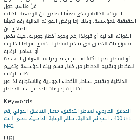
غنً مناسب حول
القوائم الدالية ومدى تعبنًىا الصادق عن الوضعية الدالية
الحقيقية للمؤسسة، وذلك إما برفض القوائم الدالية رغم تعبنًىا
الصادق عن
القوائم الدالية أو قبولذا رغم وجود أخطار جوىرية، حيث تكمن
مسؤوليات الددقق في تقدير لساطر التدقيق سواءا الدلازمة
أو لساطر الرقابة
أو لساطر عدم الاكتشاف عبر برديد ودراسة العوامل المحددة
للمخاطر وتقييم الدخاطر من خلال فهم بيئة الدؤسسة وتقييم
نظام الرقابة
الداخلية وتقييم لساطر الأخطاء الجوىرية والاستجابة لذا عبر
اختبارات إجراءات الحد من ىذه الدخاطر
Keywords
الددقق الخارجي، لساطر التدقيق، معيار التدقيق الدولي رقم
400 ، القوائم الدالية، نظام الرقابة الداخلية. تصني ا فت JEL :
M42.
URI