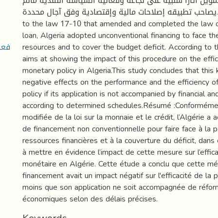
ويل أثارا سلبية على نجاعة وفعالية السياسة النقدية مالم
يصاحب تطبيقه إصلاحات مالية وإقتصادية وفق آجال محددة.Abstract : According
to the law 17-10 that amended and completed the law 
loan, Algeria adopted unconventional financing to face the
فعا
resources and to cover the budget deficit. According to t
aims at showing the impact of this procedure on the effic
monetary policy in Algeria.This study concludes that this 
negative effects on the performance and the efficiency o
policy if its application is not accompanied by financial 
according to determined schedules.Résumé :Conformémen
modifiée de la loi sur la monnaie et le crédit, l’Algérie 
de financement non conventionnelle pour faire face à la 
ressources financières et à la couverture du déficit, dans 
à mettre en évidence l’impact de cette mesure sur l’effica
monétaire en Algérie. Cette étude a conclu que cette m
financement avait un impact négatif sur l'efficacité de la 
moins que son application ne soit accompagnée de réform
économiques selon des délais précises.