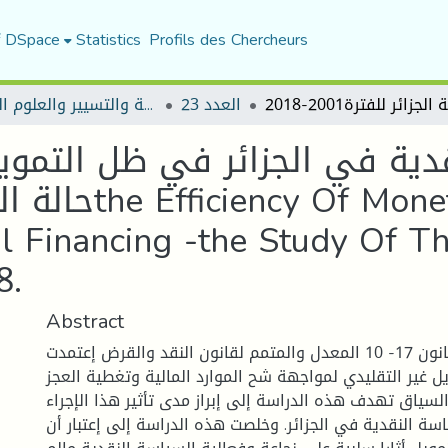
f DSpace
Statistics
Profils des Chercheurs
العدد 23
مجلة العلوم الاقتصادية والتسيير والعلوم التجارية
دية في الجزائر في ظل التمويل
 Financing -the Study Of T
8.
Abstract
الملخص: بموجب القانون 17- 10 المعدل والمتمم لقانون النقد والقرض إعتمدت
يل غير التقليدي لمواجهة شح الموارد المالية وتغطية العجز
لسياق تهدف هذه الدراسة إلى إبراز مدى تأثير هذا الإجراء
سة النقدية في الجزائر. وخلصت هذه الدراسة إلى إعتبار أن