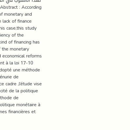
لهذا الأسلوب في التم
of monetary and
 lack of finance
his case,this study
iency of the
kind of financing has
f the monetary
and economical reforms
t à la loi 17-10
a adopté une méthode
pénurie de
ce cadre ,l’étude vise
cité de la politique
éthode de
politique monétaire à
es financières et