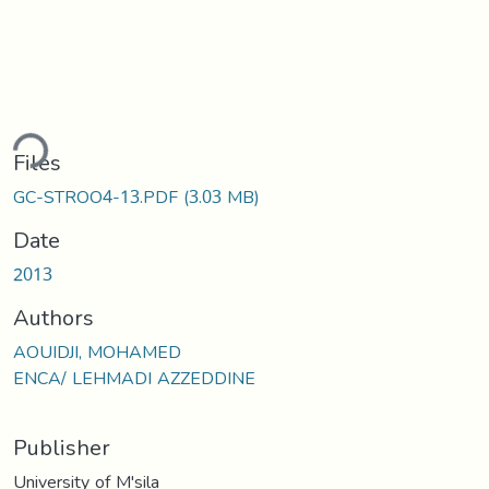
ding...
Files
GC-STROO4-13.PDF
(3.03 MB)
Date
2013
Authors
AOUIDJI, MOHAMED
ENCA/ LEHMADI AZZEDDINE
Publisher
University of M'sila