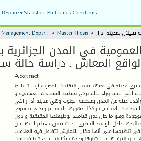
f DSpace
Statistics
Profils des Chercheurs
Urban Management Department
Master Thesis
العمومية في المدن الجزائرية
لواقع المعاش ـ دراسة حالة ساحة
Abstract
ري مدينة في معهد تسيير التقنيات الحضرية أردنا تسليط
باب التي تقف وراء حالة تردي تخطيط الفضاءات العمومية و
خذنا عينة عن المدن بمنطقة الجنوب وهي مدينة أدرار التي
لفضاءات العمومية وكذا تدهورها المستمر وتدني مستوى
وجودة وهو ما حال دون قيامها بوظيفتها الحقيقية و دون
ائصها داخل الوسط الحضري ، حيث يتفق معظم المهتمين
 في تنظيمها على أنها مكان للتعايش تتفاعل فيه العلاقات
ادية و الترفيهية، باعتبارها وحدة متكاملة محددة بالفضاءات