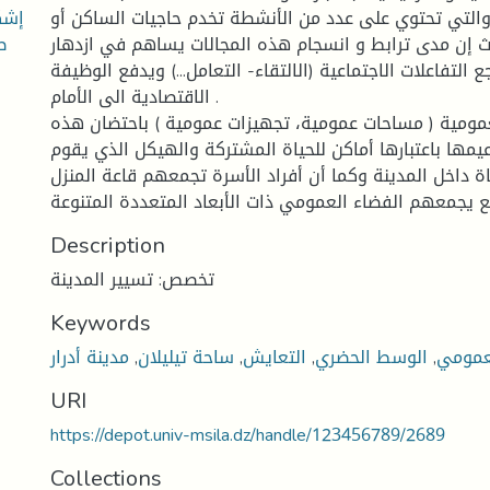
إشك
ة والتي تحتوي على عدد من الأنشطة تخدم حاجيات الساكن أو
ط
 إن مدى ترابط و انسجام هذه المجالات يساهم في ازدهار
 التفاعلات الاجتماعية (الالتقاء- التعامل...) ويدفع الوظيفة
الاقتصادية الى الأمام .
مومية ( مساحات عمومية، تجهيزات عمومية ) باحتضان هذه
مها باعتبارها أماكن للحياة المشتركة والهيكل الذي يقوم
ة داخل المدينة وكما أن أفراد الأسرة تجمعهم قاعة المنزل
Description
تخصص: تسيير المدينة
Keywords
لعمومي
,
الوسط الحضري
,
التعايش
,
ساحة تيليلان
,
مدينة أدرار
URI
https://depot.univ-msila.dz/handle/123456789/2689
Collections