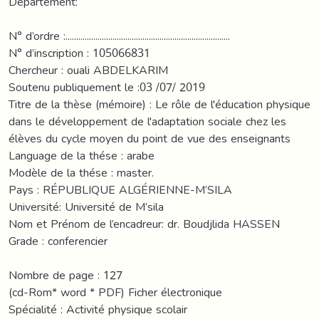
Département:
N° d’ordre :.............................................................................
N° d’inscription : 105066831
Chercheur : ouali ABDELKARIM
Soutenu publiquement le :03 /07/ 2019
Titre de la thèse (mémoire) : Le rôle de l'éducation physique
dans le développement de l'adaptation sociale chez les
élèves du cycle moyen du point de vue des enseignants
Language de la thése : arabe
Modèle de la thése : master.
Pays : RÉPUBLIQUE ALGÉRIENNE-M’SILA
Université: Université de M’sila
Nom et Prénom de l’encadreur: dr. Boudjlida HASSEN
Grade : conferencier
Nombre de page : 127
(cd-Rom* word * PDF) Ficher électronique
Spécialité : Activité physique scolair