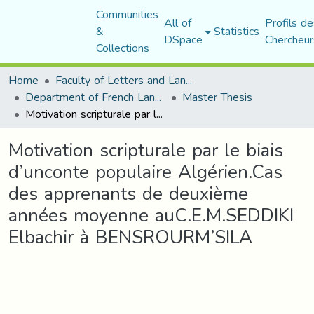
Communities
All of
Profils de
&
Statistics
DSpace
Chercheur
Collections
Home
Faculty of Letters and Languages
Department of French Language and Literature
Master Thesis
Motivation scripturale par le biais d’unconte populaire Algérien.Cas des apprenants de deuxième années moyenne auC.E.M.SEDDIKI Elbachir à BENSROURM’SILA
Motivation scripturale par le biais
d’unconte populaire Algérien.Cas
des apprenants de deuxième
années moyenne auC.E.M.SEDDIKI
Elbachir à BENSROURM’SILA