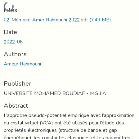
Loading...
Files
02-Mémoire Amer Rahmouni 2022.pdf
(7.49 MB)
Date
2022-06
Authors
Ameur Rahmouni
Publisher
UNIVERSITE MOHAMED BOUDIAF - M’SILA
Abstract
L’approche pseudo-potentiel empirique avec l’approximation
du cristal virtuel (VCA) ont été utilisés pour l’étude des
propriétés électroniques (structure de bande et gap
énergétique), les constantes élastiques et les paramètres