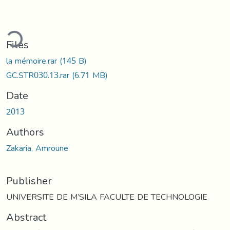
ding...
Files
la mémoire.rar
(145 B)
GC.STR030.13.rar
(6.71 MB)
Date
2013
Authors
Zakaria, Amroune
Publisher
UNIVERSITE DE M’SILA FACULTE DE TECHNOLOGIE
Abstract