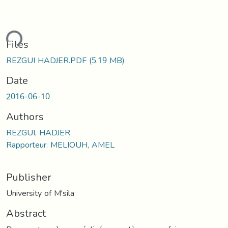
ding...
Files
REZGUI HADJER.PDF
(5.19 MB)
Date
2016-06-10
Authors
REZGUI, HADJER
Rapporteur: MELIOUH, AMEL
Publisher
University of M'sila
Abstract