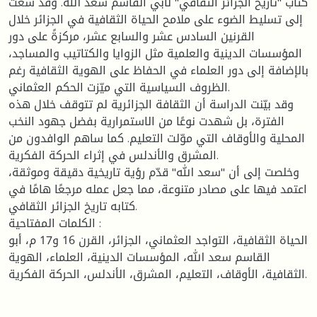
كتاب "تاريخ الجزائر الثقافي" لأبي القاسم سعد الله. وقد سعت
إلى تسليط الضوء على ملامح الحياة الثقافية في الجزائر خلال
القرنين السادس عشر والسابع عشر، مركزةً على دور
المؤسسات الدينية والعلمية مثل الزوايا والكتاتيب والمساجد،
بالإضافة إلى دور العلماء في الحفاظ على الهوية الثقافية رغم
الظروف السياسية التي ميّزت الحكم العثماني.
وقد بيّنت الدراسة أن الثقافة الجزائرية لم تتوقف خلال هذه
الفترة، بل شهدت نوعًا من الاستمرارية بفضل جهود النخب
المحلية والأوقاف التي موّلت التعليم. كما ساهم الوافدون من
المشرق والأندلس في إثراء الحركة الفكرية.
وخلصت إلى أن "سعد الله" قدّم رؤية تاريخية دقيقة وموثقة،
اعتمد فيها على مصادر متنوعة، مما جعل عمله مرجعًا هامًا في
كتابه تاريخ الجزائر الثقافي.
الكلمات المفتاحية :
الحياة الثقافية، التواجد العثماني، الجزائر، القرن 16 و17 م، أبو
القاسم سعد الله، المؤسسات الدينية، العلماء، الهوية
الثقافية، الأوقاف، التعليم، المشرق، الأندلس، الحركة الفكرية.