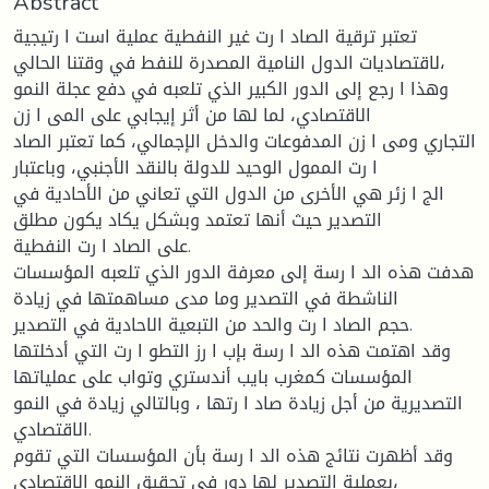
Abstract
تعتبر ترقیة الصاد ا رت غیر النفطیة عملیة است ا رتیجیة
لاقتصادیات الدول النامیة المصدرة للنفط في وقتنا الحالي،
وهذا ا رجع إلى الدور الكبیر الذي تلعبه في دفع عجلة النمو
الاقتصادي، لما لها من أثر إیجابي على المی ا زن
التجاري ومی ا زن المدفوعات والدخل الإجمالي، كما تعتبر الصاد
ا رت الممول الوحید للدولة بالنقد الأجنبي، وباعتبار
الج ا زئر هي الأخرى من الدول التي تعاني من الأحادیة في
التصدیر حیث أنها تعتمد وبشكل یكاد یكون مطلق
على الصاد ا رت النفطیة.
هدفت هذه الد ا رسة إلى معرفة الدور الذي تلعبه المؤسسات
الناشطة في التصدیر وما مدى مساهمتها في زیادة
حجم الصاد ا رت والحد من التبعیة الاحادیة في التصدیر.
وقد اهتمت هذه الد ا رسة بإب ا رز التطو ا رت التي أدخلتها
المؤسسات كمغرب بایب أندستري وتواب على عملیاتها
التصدیریة من أجل زیادة صاد ا رتها ، وبالتالي زیادة في النمو
الاقتصادي.
وقد أظهرت نتائج هذه الد ا رسة بأن المؤسسات التي تقوم
بعملیة التصدیر لها دور في تحقیق النمو الاقتصادي،