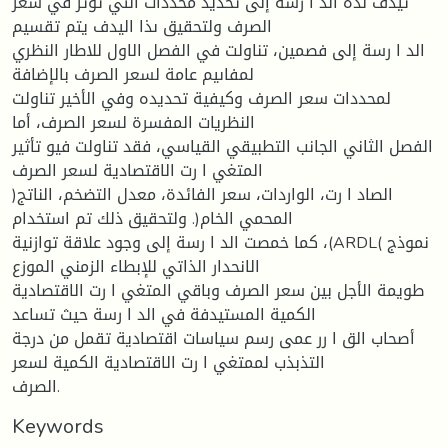
تيدف ىذه الد ا رسة إلى تحديد محددات التي تؤثر في سعر
الصرف ولتحقيق ىذا اليدف يتم تقسيم
الد ا رسة إلى فصمين، تناولت في الفصل الاول للاطار النظري
لمفاىيم عامة لسعر الصرف بالإضافة
لمحددات سعر الصرف وكيفية تحديده وفي الأخير تناولت
النظريات المفسرة لسعر الصرف، أما
الفصل الثاني الجانب التطبيقي القياسي، فقد تناولت فيو تأثير
المتغي ا رت الاقتصادية لسعر الصرف
)الصاد ا رت، الواردات، سعر الفائدة، معدل التضخم، الناتج
المحمي الخام(. ولتحقيق ذلك تم استخدام
كما خمصت الد ا رسة إلى وجود علاقة توازنية ،(ARDL( نموذج
الانحدار الذاتي للإبطاء الزمني الموزع
طويمة الأجل بين سعر الصرف وباقي المتغي ا رت الاقتصادية
الكمية المستيدفة في الد ا رسة حيث تساعد
أصحاب الق ا رر عمى رسم سياسات اقتصادية تقمل من درجة
التذبذب لممتغي ا رت الاقتصادية الكمية لسعر
الصرف.
Keywords