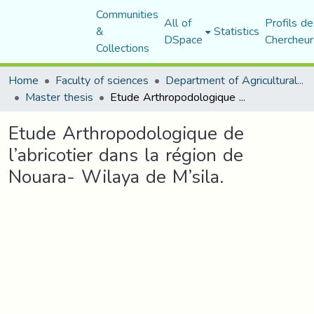
Communities
All of
Profils de
&
Statistics
DSpace
Chercheur
Collections
Home
Faculty of sciences
Department of Agricultural Sciences
Master thesis
Etude Arthropodologique de l’abricotier dans la région de Nouara- Wilaya de M’sila.
Etude Arthropodologique de
l’abricotier dans la région de
Nouara- Wilaya de M’sila.