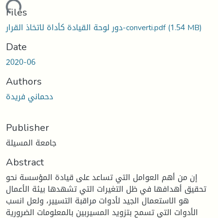
oading...
Files
(1.54 MB)
دور لوحة القيادة كأداة لاتخاذ القرار-converti.pdf
Date
2020-06
Authors
دحماني فريدة
Publisher
جامعة المسيلة
Abstract
إن من أهم العوامل التي تساعد على قيادة المؤسسة نحو
تحقيق أهدافها في ظل التغيرات التي تشهدها بيئة الأعمال
هو الاستعمال الجيد لأدوات مراقبة التسيير، ولعل انسب
الأدوات التي تسمح بتزويد المسيربين بالمعلومات الضرورية