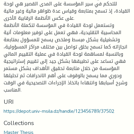
للتحكم في سير المؤسسة على المدى القصير هي لوحة
القيادة، إذ تسمح بمتابعة وقياس عدة ظواهر مالية وغير مالية
على عكس الأنظمة الرقابية الأخرى.
وتستعمل لوحة القيادة في المؤسسة لتكملة الأنظمة
المحاسبية التقليدية، فهي تعمل على توفير معلومات أنية
وتشغيلية بشكل مبسط وملخص يسمح للمسؤول بمتابعة
انجازاته كما تسمح بخلق تواصل بين مختلف مراکز المسؤولية،
وبالنسبة لمساهمة لوحة القيادة في عملية التقييم المالي
فهي تساعد على تطبيقها بشكل جيد إلى تقييم إستراتيجية
المؤسسة من خلال متابعة تحقيق الأهداف بشكل مستمر
ودوري مما يسمح بالوقوف على أهم الانحرافات ثم تحليلها
وشرح أسبابها وانتهاءا باتخاذ الإجراءات التصحيحية في الوقت
المناسب.
URI
https://depot.univ-msila.dz/handle/123456789/37502
Collections
Master Thesis