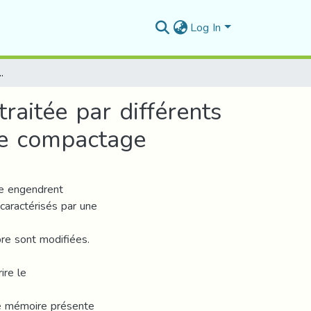
Log In
r différents types de ciment et reconstituée à faible énergie de compactage
raitée par différents
 de compactage
ne engendrent
caractérisés par une
bre sont modifiées.
ire le
Ce mémoire présente