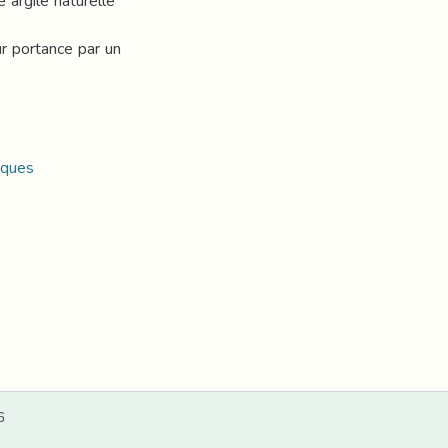
 argile naturelle
r portance par un
iques
6