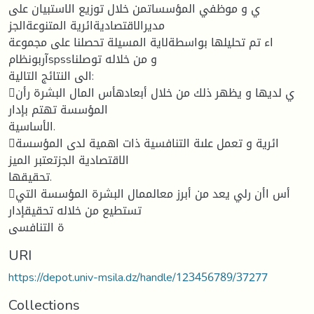
ي و موظفي المؤسساتمن خلال توزیع الاستبیان على
مدیرالاقتصادیةائریة المتنوعةالجز
اء تم تحلیلها بواسطةلایة المسیلة تحصلنا على مجموعة
آربونظامspssو من خلاله توصلنا
الى النتائج التالیة:
ي لدیها و یظهر ذلك من خلال أبعادهأس المال البشرة رأن
المؤسسة تهتم بإدار
الأساسیة.
ائریة و تعمل علىة التنافسیة ذات اهمیة لدى المؤسسة
الاقتصادیة الجزتعتبر المیز
تحقیقها.
أس اأن رلي یعد من أبرز معالممال البشرة المؤسسة التي
تستطیع من خلاله تحقیقإدار
ة التنافسی
URI
https://depot.univ-msila.dz/handle/123456789/37277
Collections