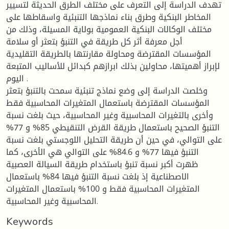
تهدف الدراسة إلى التعرف على مختلف الطرق الحديثة لتسيير
المخاطر البنكية وطرق بناء نماذجها التنبئية واسقاطها على
مختلف الوكالات البنكية العمومية بولاية المسيلة، وذلك من
أجل معرفة أثر كل طريقة في التنبؤ بتعثر أو سلامة
المؤسسات المقترضة ومحاولة مقارنتها بالطريقة التقليدية
لإبراز أهميتها، محاولين بذلك ابرازهم كبدائل للأساليب المتبعة
اليوم .
وخلصت الدراسة إلى وضع نماذج تنبئية سمحت بالتنبؤ بتعثر
المؤسسات المقترضة باستعمال المتغيرات المحاسبية فقط
وأخرى بالتغيرات المحاسبية وغير المحاسبية، حيث بلغت نسبة
التنبؤ الصحيح باستعمال طريقة القرض التنقيطي 85% و 77%
على التوالي، في حين أن طريقة التحليل اللوجستي بلغت نسبة
التنبؤ فيها 77% و 84.6% على التوالي هي الأخرى، كما
ظهرت أكبر نسبة تنبؤ باستخدام طريقة السيالة العصبية
الاصطناعية إذ بلغت نسبة التنبؤ فيها 84% باستعمال
المتغيرات المحاسبية فقط و 100% باستعمال المتغيرات
المحاسبية وغير المحاسبية.
Keywords