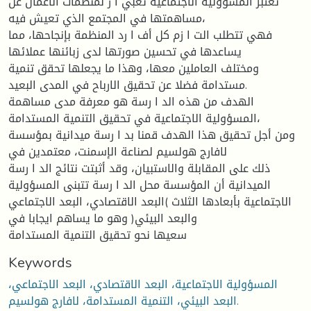
تعتبر المسؤولية الاجتماعية تعبي ا ر لمنظمات الأعمال عن
مساهمتها في المجتمع الذي تعيش فيه،
فهي تتطلب الت ا زم كل أف ا رد المنظمة بإنجاحها، مما
يساعدها في تحسين صورتها لدى زبائنها عملائها
ومختلف العاملين معها، وهذا ما يجعلها تحقق تنمية
مستدامة فضلا عن تحقيق الارباح في المدى البعيد.
الهدف من هذه الد ا رسة هو معرفة مدى مساهمة
المسؤولية الاجتماعية في تحقيق التنمية المستدامة،
ومن أجل تحقيق هذا الهدف قمنا بد ا رسة ميدانية بمؤسسة
لافارج هولسيم لصناعة الإسمنت، معتمدين في
ذلك على المقابلة والاستبيان، وقد أثبتت نتائج الد ا رسة
الميدانية أن المؤسسة محل الد ا رسة تتبنى المسؤولية
الاجتماعية بأبعادها الثلاث )البعد الاقتصادي، البعد الاجتماعي
والبعد البيئي( وهو ما يساهم ايجابا في
سعيها نحو تحقيق التنمية المستدامة
Keywords
المسؤولية الاجتماعية، البعد الاقتصادي، البعد الاجتماعي،
البعد البيئي، التنمية المستدامة، لافارج هولسيم.